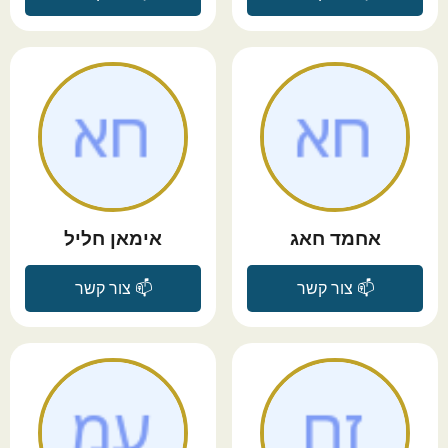
אחמד חאג
אימאן חליל
📫 צור קשר
📫 צור קשר