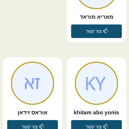
מאריא מוראד
📫 צור קשר
khitam abo yonis
אוראס זידאן
📫 צור קשר
📫 צור קשר