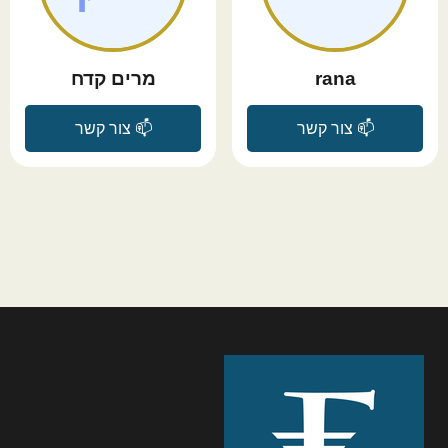
rana
מרים קדח
📫 צור קשר
📫 צור קשר