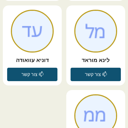
לינא מוראד
דוניא עוואודה
📫 צור קשר
📫 צור קשר