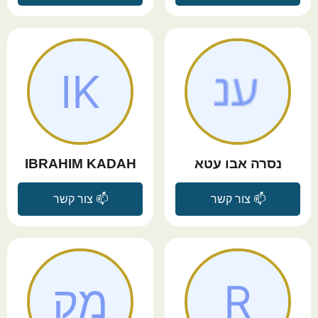
נסרה אבו עטא
IBRAHIM KADAH
📫 צור קשר
📫 צור קשר